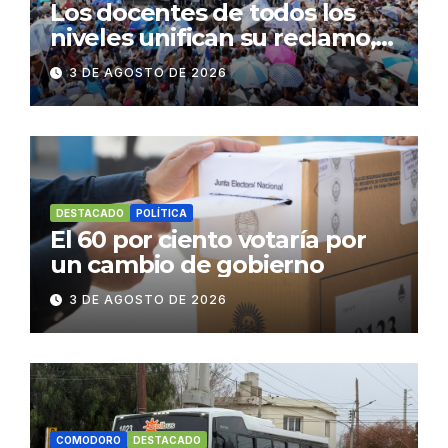
Los docentes de todos los
niveles unifican su reclamo,
paran y se movilizan
3 DE AGOSTO DE 2026
DESTACADO
POLÍTICA
El 60 por ciento votaría por
un cambio de gobierno
3 DE AGOSTO DE 2026
COMODORO
DESTACADO