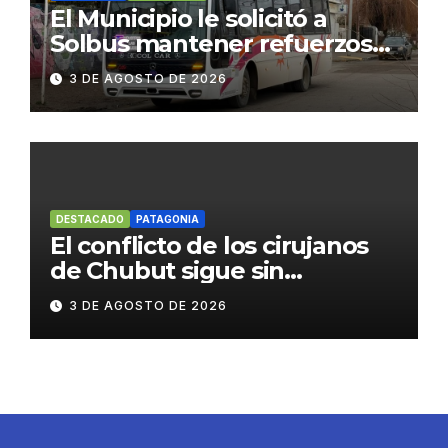
El Municipio le solicitó a
Solbus mantener refuerzos
escolares y servicios
3 DE AGOSTO DE 2026
habituales
DESTACADO
PATAGONIA
El conflicto de los cirujanos
de Chubut sigue sin
resolverse
3 DE AGOSTO DE 2026