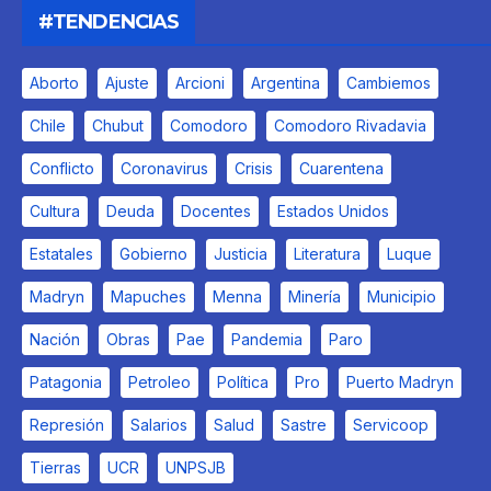
#TENDENCIAS
Aborto
Ajuste
Arcioni
Argentina
Cambiemos
Chile
Chubut
Comodoro
Comodoro Rivadavia
Conflicto
Coronavirus
Crisis
Cuarentena
Cultura
Deuda
Docentes
Estados Unidos
Estatales
Gobierno
Justicia
Literatura
Luque
Madryn
Mapuches
Menna
Minería
Municipio
Nación
Obras
Pae
Pandemia
Paro
Patagonia
Petroleo
Política
Pro
Puerto Madryn
Represión
Salarios
Salud
Sastre
Servicoop
Tierras
UCR
UNPSJB