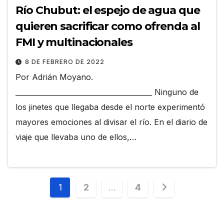
Río Chubut: el espejo de agua que
quieren sacrificar como ofrenda al
FMI y multinacionales
8 DE FEBRERO DE 2022
Por Adrián Moyano.
_______________________________________ Ninguno de
los jinetes que llegaba desde el norte experimentó
mayores emociones al divisar el río. En el diario de
viaje que llevaba uno de ellos,…
Paginación
1
2
…
4
de