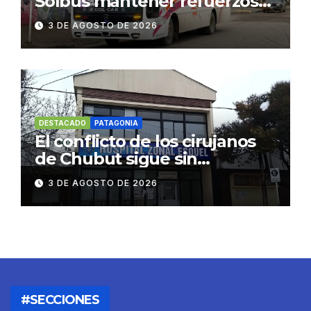
Solbus mantener refuerzos
escolares y servicios
3 DE AGOSTO DE 2026
habituales
DESTACADO
PATAGONIA
El conflicto de los cirujanos
de Chubut sigue sin
resolverse
3 DE AGOSTO DE 2026
#SECCIONES