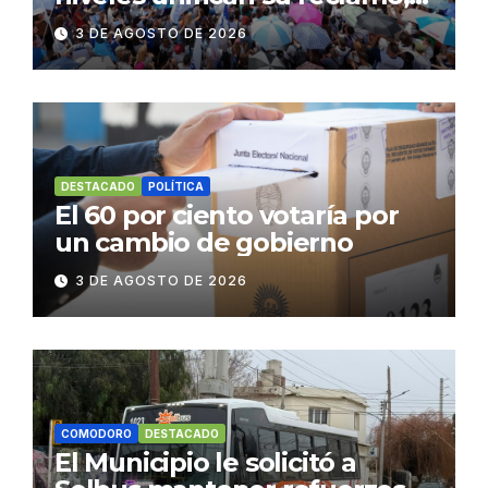
paran y se movilizan
3 DE AGOSTO DE 2026
DESTACADO
POLÍTICA
El 60 por ciento votaría por
un cambio de gobierno
3 DE AGOSTO DE 2026
COMODORO
DESTACADO
El Municipio le solicitó a