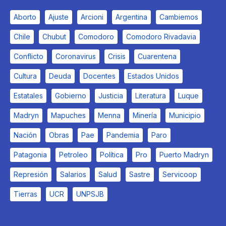
Aborto
Ajuste
Arcioni
Argentina
Cambiemos
Chile
Chubut
Comodoro
Comodoro Rivadavia
Conflicto
Coronavirus
Crisis
Cuarentena
Cultura
Deuda
Docentes
Estados Unidos
Estatales
Gobierno
Justicia
Literatura
Luque
Madryn
Mapuches
Menna
Minería
Municipio
Nación
Obras
Pae
Pandemia
Paro
Patagonia
Petroleo
Política
Pro
Puerto Madryn
Represión
Salarios
Salud
Sastre
Servicoop
Tierras
UCR
UNPSJB