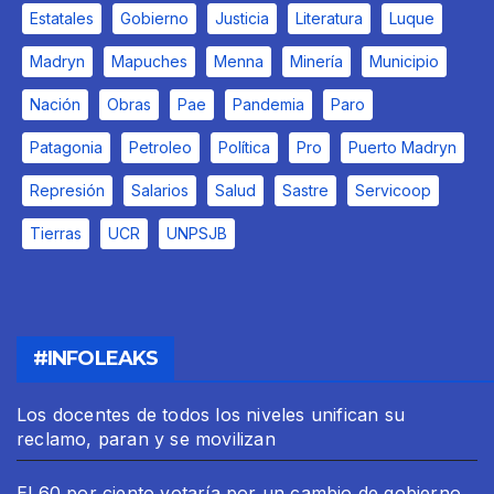
Estatales
Gobierno
Justicia
Literatura
Luque
Madryn
Mapuches
Menna
Minería
Municipio
Nación
Obras
Pae
Pandemia
Paro
Patagonia
Petroleo
Política
Pro
Puerto Madryn
Represión
Salarios
Salud
Sastre
Servicoop
Tierras
UCR
UNPSJB
#INFOLEAKS
Los docentes de todos los niveles unifican su
reclamo, paran y se movilizan
El 60 por ciento votaría por un cambio de gobierno