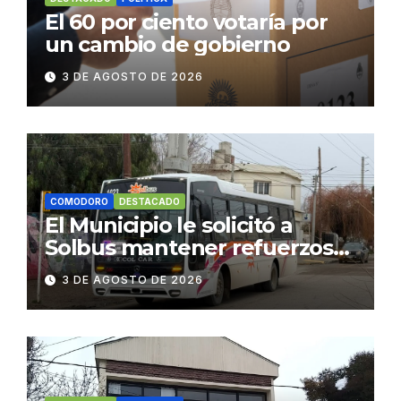
El 60 por ciento votaría por
un cambio de gobierno
3 DE AGOSTO DE 2026
COMODORO
DESTACADO
El Municipio le solicitó a
Solbus mantener refuerzos
escolares y servicios
3 DE AGOSTO DE 2026
habituales