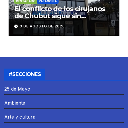
DESTACADO
PATAGONIA
El conflicto de los cirujanos
de Chubut sigue sin
resolverse
3 DE AGOSTO DE 2026
#SECCIONES
25 de Mayo
Ambiente
Arte y cultura