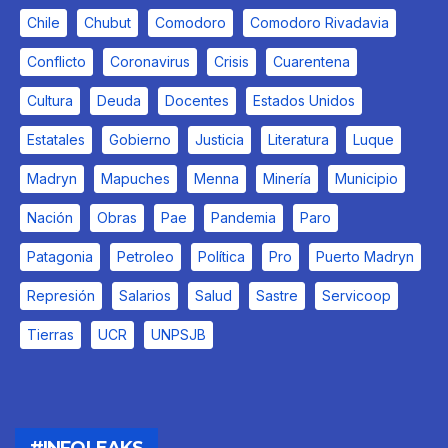
Chile
Chubut
Comodoro
Comodoro Rivadavia
Conflicto
Coronavirus
Crisis
Cuarentena
Cultura
Deuda
Docentes
Estados Unidos
Estatales
Gobierno
Justicia
Literatura
Luque
Madryn
Mapuches
Menna
Minería
Municipio
Nación
Obras
Pae
Pandemia
Paro
Patagonia
Petroleo
Política
Pro
Puerto Madryn
Represión
Salarios
Salud
Sastre
Servicoop
Tierras
UCR
UNPSJB
#INFOLEAKS