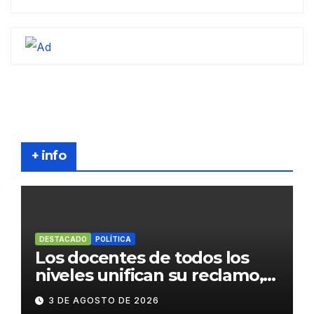
+ info
DESTACADO
POLÍTICA
Los docentes de todos los
niveles unifican su reclamo,
paran y se movilizan
3 DE AGOSTO DE 2026