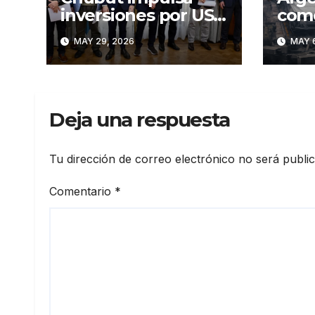
inversiones por USD
como
680 millones para
del
MAY 29, 2026
MAY 6
fortalecer la
indu
actividad en Cerro
Dragón
Deja una respuesta
Tu dirección de correo electrónico no será publi
Comentario
*