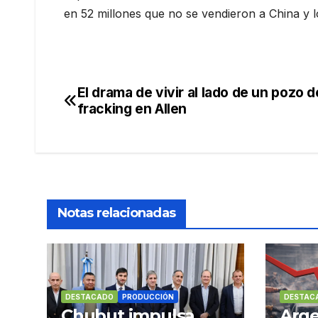
en 52 millones que no se vendieron a China y l
El drama de vivir al lado de un pozo d
Navegación
fracking en Allen
de
entradas
Notas relacionadas
DESTACADO
PRODUCCIÓN
DESTAC
Chubut impulsa
Arge