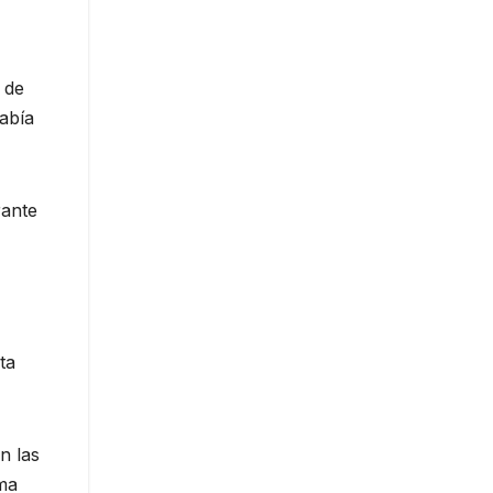
 de
abía
rante
ta
n las
rma