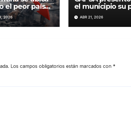
 el peor país
el municipio su 
 mundo en
de inversiones
, 2026
ABR 21, 2026
stria
cada.
Los campos obligatorios están marcados con
*