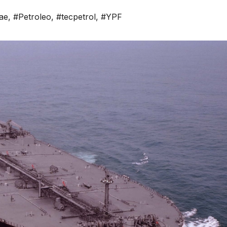
ae
,
#Petroleo
,
#tecpetrol
,
#YPF