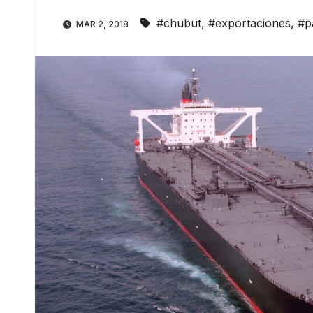
#chubut
,
#exportaciones
,
#p
MAR 2, 2018