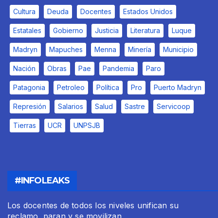
Cultura
Deuda
Docentes
Estados Unidos
Estatales
Gobierno
Justicia
Literatura
Luque
Madryn
Mapuches
Menna
Minería
Municipio
Nación
Obras
Pae
Pandemia
Paro
Patagonia
Petroleo
Política
Pro
Puerto Madryn
Represión
Salarios
Salud
Sastre
Servicoop
Tierras
UCR
UNPSJB
#INFOLEAKS
Los docentes de todos los niveles unifican su
reclamo, paran y se movilizan