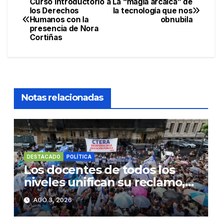
Curso Introductorio a
La “magia arcaica” de
Navegación
los Derechos
la tecnología que nos
Humanos con la
obnubila
de
presencia de Nora
Cortiñas
entradas
Notas relacionadas
DESTACADO
POLÍTICA
Los docentes de todos los
niveles unifican su reclamo,
paran y se movilizan
AGO 3, 2026