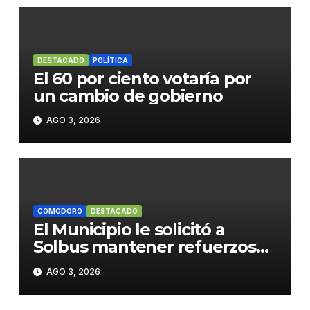
DESTACADO
POLÍTICA
El 60 por ciento votaría por
un cambio de gobierno
AGO 3, 2026
COMODORO
DESTACADO
El Municipio le solicitó a
Solbus mantener refuerzos
escolares y servicios
AGO 3, 2026
habituales