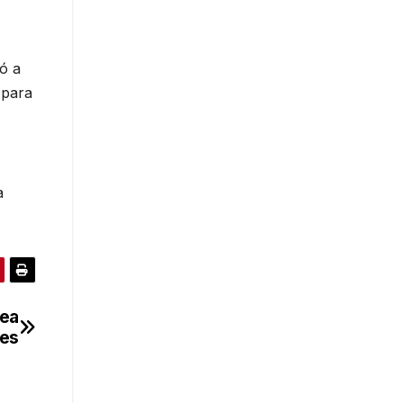
ó a
 para
a
nea
Mes