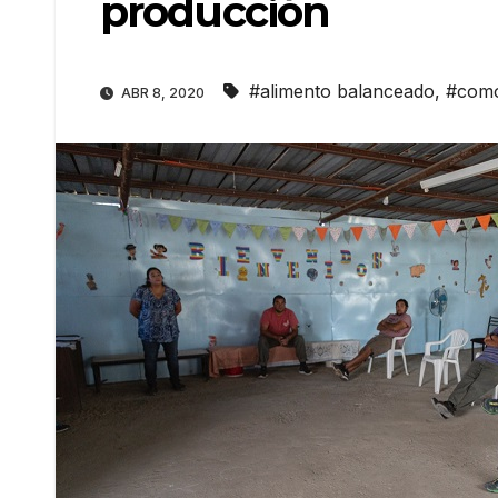
producción
#alimento balanceado
,
#com
ABR 8, 2020