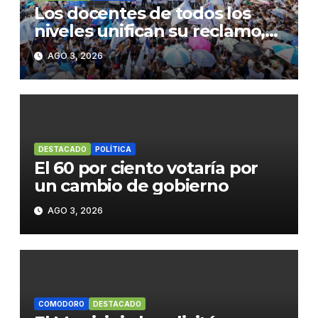
Los docentes de todos los
niveles unifican su reclamo,
paran y se movilizan
AGO 3, 2026
DESTACADO
POLÍTICA
El 60 por ciento votaría por
un cambio de gobierno
AGO 3, 2026
COMODORO
DESTACADO