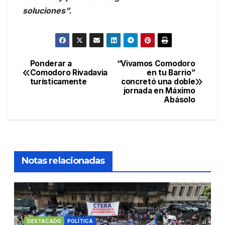
soluciones”.
Ponderar a
“Vivamos Comodoro
Navegación
Comodoro Rivadavia
en tu Barrio”
turísticamente
concretó una doble
de
jornada en Máximo
Abásolo
entradas
Notas relacionadas
DESTACADO
POLÍTICA