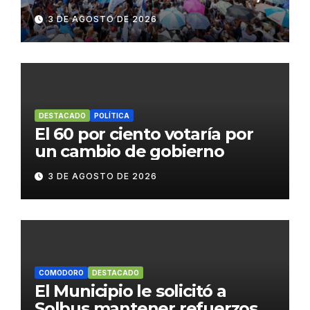
paran y se movilizan
3 DE AGOSTO DE 2026
DESTACADO
POLÍTICA
El 60 por ciento votaría por
un cambio de gobierno
3 DE AGOSTO DE 2026
COMODORO
DESTACADO
El Municipio le solicitó a
Solbus mantener refuerzos