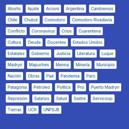
Aborto
Ajuste
Arcioni
Argentina
Cambiemos
Chile
Chubut
Comodoro
Comodoro Rivadavia
Conflicto
Coronavirus
Crisis
Cuarentena
Cultura
Deuda
Docentes
Estados Unidos
Estatales
Gobierno
Justicia
Literatura
Luque
Madryn
Mapuches
Menna
Minería
Municipio
Nación
Obras
Pae
Pandemia
Paro
Patagonia
Petroleo
Política
Pro
Puerto Madryn
Represión
Salarios
Salud
Sastre
Servicoop
Tierras
UCR
UNPSJB