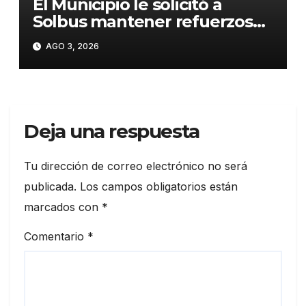
El Municipio le solicitó a
Solbus mantener refuerzos
escolares y servicios
AGO 3, 2026
habituales
Deja una respuesta
Tu dirección de correo electrónico no será
publicada.
Los campos obligatorios están
marcados con
*
Comentario
*