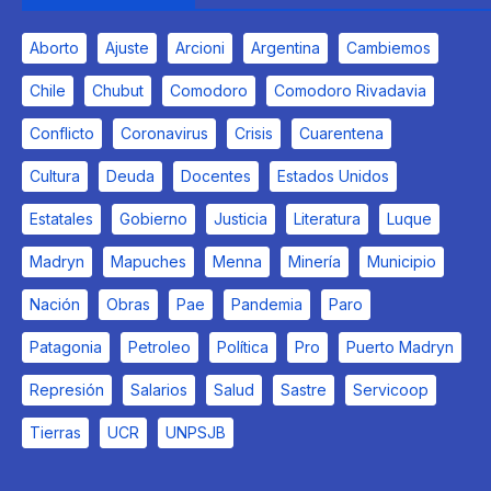
Aborto
Ajuste
Arcioni
Argentina
Cambiemos
Chile
Chubut
Comodoro
Comodoro Rivadavia
Conflicto
Coronavirus
Crisis
Cuarentena
Cultura
Deuda
Docentes
Estados Unidos
Estatales
Gobierno
Justicia
Literatura
Luque
Madryn
Mapuches
Menna
Minería
Municipio
Nación
Obras
Pae
Pandemia
Paro
Patagonia
Petroleo
Política
Pro
Puerto Madryn
Represión
Salarios
Salud
Sastre
Servicoop
Tierras
UCR
UNPSJB