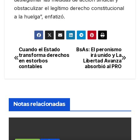
obstaculizar el legítimo derecho constitucional
a la huelga”, enfatizó.
Cuando el Estado
BsAs: El peronismo
Navegación
transforma derechos
irá unido y La
en estorbos
Libertad Avanza
de
contables
absorbió al PRO
entradas
Notas relacionadas