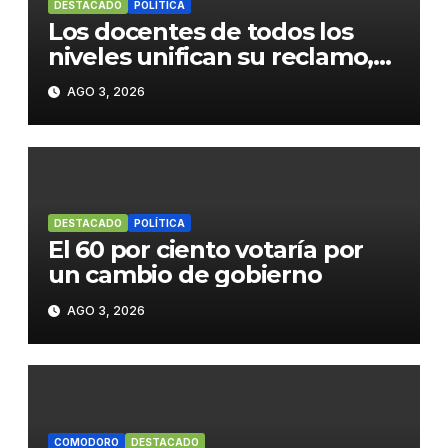
DESTACADO
POLÍTICA
Los docentes de todos los
niveles unifican su reclamo,
paran y se movilizan
AGO 3, 2026
DESTACADO
POLÍTICA
El 60 por ciento votaría por
un cambio de gobierno
AGO 3, 2026
COMODORO
DESTACADO