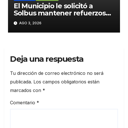
El Municipio le solicitó a
Solbus mantener refuerzos
escolares y servicios
AGO 3, 2026
habituales
Deja una respuesta
Tu dirección de correo electrónico no será
publicada.
Los campos obligatorios están
marcados con
*
Comentario
*