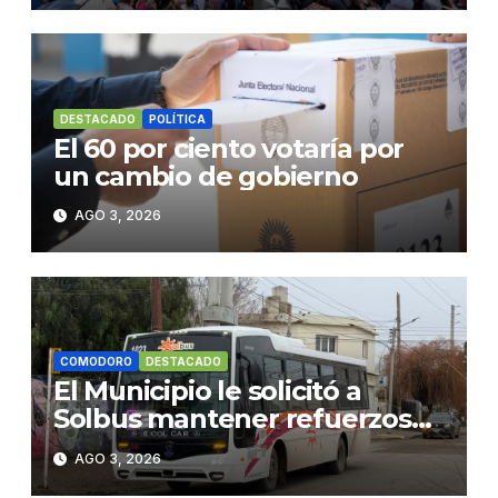
DESTACADO
POLÍTICA
El 60 por ciento votaría por
un cambio de gobierno
AGO 3, 2026
COMODORO
DESTACADO
El Municipio le solicitó a
Solbus mantener refuerzos
escolares y servicios
AGO 3, 2026
habituales