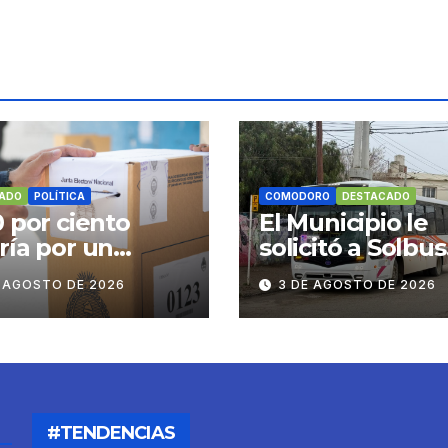
ADO
POLÍTICA
COMODORO
DESTACADO
0 por ciento
El Municipio le
ría por un
solicitó a Solbus
bio de gobierno
mantener refue
E AGOSTO DE 2026
3 DE AGOSTO DE 2026
escolares y serv
habituales
#TENDENCIAS