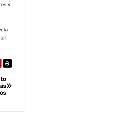
res y
ecta
tal
sto
más
os