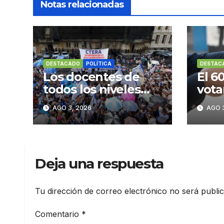
Notas relacionadas
DESTACADO
POLÍTICA
DESTAC
Los docentes de
El 6
todos los niveles
vota
unifican su reclamo,
camb
AGO 3, 2026
AGO 3
paran y se movilizan
Deja una respuesta
Tu dirección de correo electrónico no será publi
Comentario
*