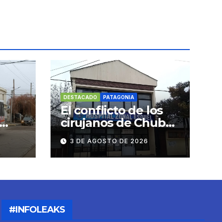
DESTACADO
PATAGONIA
El conflicto de los
cirujanos de Chubut
rzos
sigue sin resolverse
3 DE AGOSTO DE 2026
icios
#INFOLEAKS