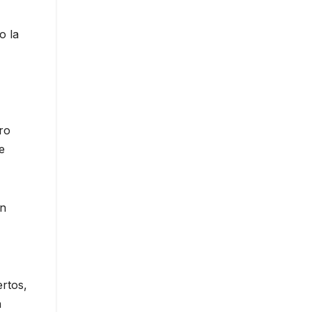
o la
ro
e
án
ertos,
n