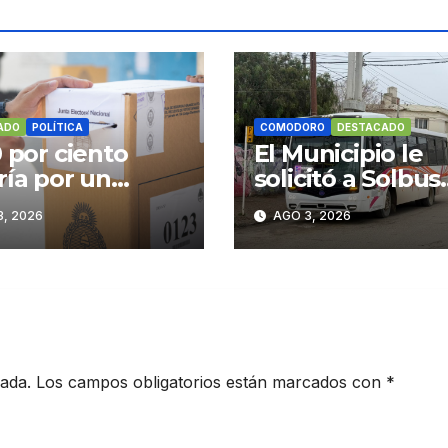
ADO
POLÍTICA
COMODORO
DESTACADO
0 por ciento
El Municipio le
ría por un
solicitó a Solbus
io de gobierno
mantener refue
, 2026
AGO 3, 2026
escolares y servi
habituales
cada.
Los campos obligatorios están marcados con
*