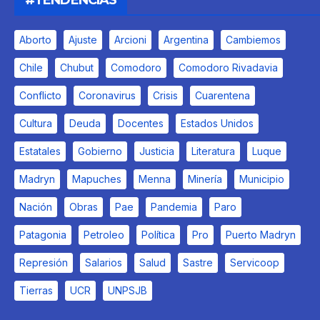
#TENDENCIAS
Aborto
Ajuste
Arcioni
Argentina
Cambiemos
Chile
Chubut
Comodoro
Comodoro Rivadavia
Conflicto
Coronavirus
Crisis
Cuarentena
Cultura
Deuda
Docentes
Estados Unidos
Estatales
Gobierno
Justicia
Literatura
Luque
Madryn
Mapuches
Menna
Minería
Municipio
Nación
Obras
Pae
Pandemia
Paro
Patagonia
Petroleo
Política
Pro
Puerto Madryn
Represión
Salarios
Salud
Sastre
Servicoop
Tierras
UCR
UNPSJB