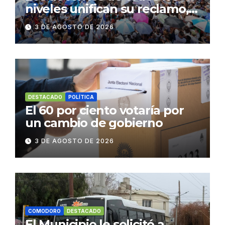
niveles unifican su reclamo,
paran y se movilizan
3 DE AGOSTO DE 2026
DESTACADO
POLÍTICA
El 60 por ciento votaría por
un cambio de gobierno
3 DE AGOSTO DE 2026
COMODORO
DESTACADO
El Municipio le solicitó a