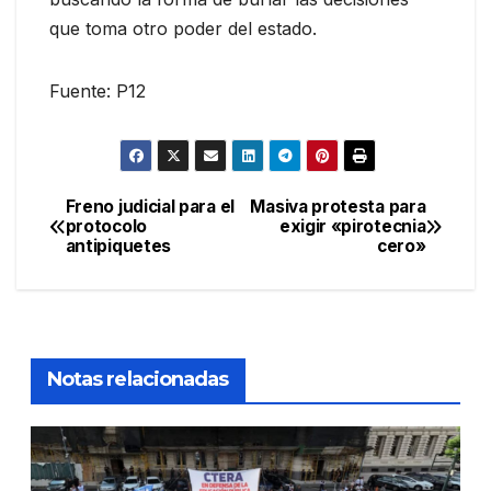
que toma otro poder del estado.
Fuente: P12
Freno judicial para el
Masiva protesta para
Navegación
protocolo
exigir «pirotecnia
antipiquetes
cero»
de
entradas
Notas relacionadas