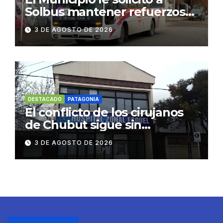
Solbus mantener refuerzos
escolares y servicios
3 DE AGOSTO DE 2026
habituales
DESTACADO
PATAGONIA
El conflicto de los cirujanos
de Chubut sigue sin
resolverse
3 DE AGOSTO DE 2026