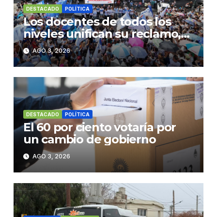
DESTACADO
POLÍTICA
Los docentes de todos los
niveles unifican su reclamo,
paran y se movilizan
AGO 3, 2026
DESTACADO
POLÍTICA
El 60 por ciento votaría por
un cambio de gobierno
AGO 3, 2026