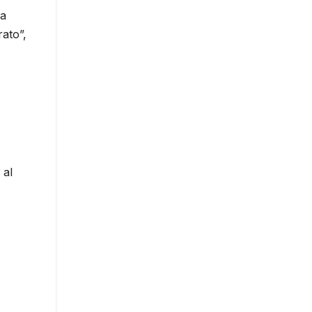
ja
ato”,
 al