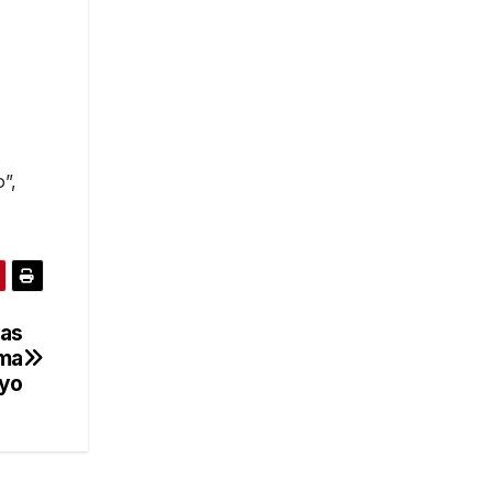
o”,
las
ima
yo