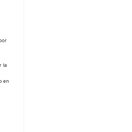
por
r la
o en
,