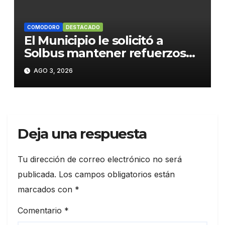
COMODORO
DESTACADO
El Municipio le solicitó a
Solbus mantener refuerzos
escolares y servicios
AGO 3, 2026
habituales
Deja una respuesta
Tu dirección de correo electrónico no será
publicada.
Los campos obligatorios están
marcados con
*
Comentario
*