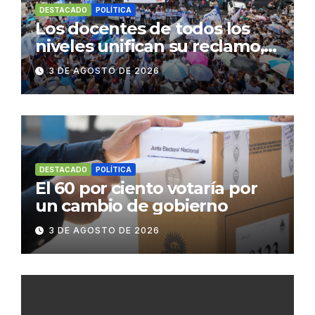
DESTACADO
POLÍTICA
Los docentes de todos los
niveles unifican su reclamo,
paran y se movilizan
3 DE AGOSTO DE 2026
DESTACADO
POLÍTICA
El 60 por ciento votaría por
un cambio de gobierno
3 DE AGOSTO DE 2026