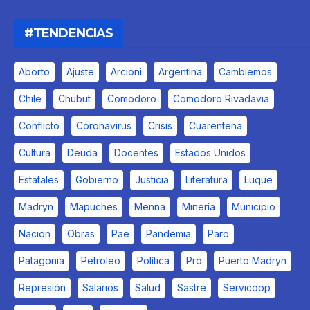
#TENDENCIAS
Aborto
Ajuste
Arcioni
Argentina
Cambiemos
Chile
Chubut
Comodoro
Comodoro Rivadavia
Conflicto
Coronavirus
Crisis
Cuarentena
Cultura
Deuda
Docentes
Estados Unidos
Estatales
Gobierno
Justicia
Literatura
Luque
Madryn
Mapuches
Menna
Minería
Municipio
Nación
Obras
Pae
Pandemia
Paro
Patagonia
Petroleo
Política
Pro
Puerto Madryn
Represión
Salarios
Salud
Sastre
Servicoop