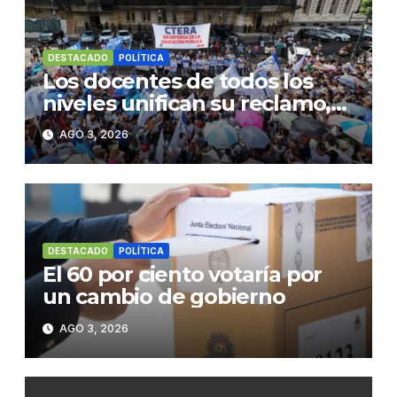
DESTACADO
POLÍTICA
Los docentes de todos los
niveles unifican su reclamo,
paran y se movilizan
AGO 3, 2026
DESTACADO
POLÍTICA
El 60 por ciento votaría por
un cambio de gobierno
AGO 3, 2026