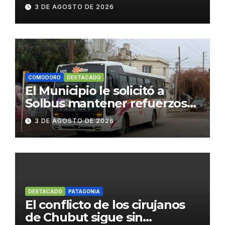
3 DE AGOSTO DE 2026
COMODORO
DESTACADO
El Municipio le solicitó a
Solbus mantener refuerzos
escolares y servicios
3 DE AGOSTO DE 2026
habituales
DESTACADO
PATAGONIA
El conflicto de los cirujanos
de Chubut sigue sin