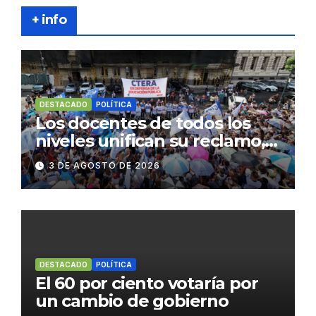
+ info
DESTACADO
POLÍTICA
Los docentes de todos los
niveles unifican su reclamo,
paran y se movilizan
3 DE AGOSTO DE 2026
DESTACADO
POLÍTICA
El 60 por ciento votaría por
un cambio de gobierno