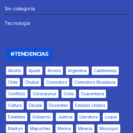
Sin categoría
Tecnología
#TENDENCIAS
Aborto
Ajuste
Arcioni
Argentina
Cambiemos
Chile
Chubut
Comodoro
Comodoro Rivadavia
Conflicto
Coronavirus
Crisis
Cuarentena
Cultura
Deuda
Docentes
Estados Unidos
Estatales
Gobierno
Justicia
Literatura
Luque
Madryn
Mapuches
Menna
Minería
Municipio