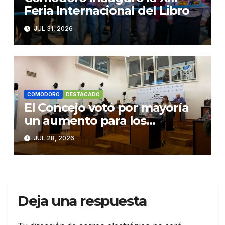
Feria Internacional del Libro
JUL 31, 2026
COMODORO
DESTACADO
El Concejo votó por mayoría
un aumento para los
municipales
JUL 28, 2026
Deja una respuesta