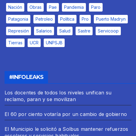
Nación
Obras
Pae
Pandemia
Paro
Patagonia
Petroleo
Política
Pro
Puerto Madryn
Represión
Salarios
Salud
Sastre
Servicoop
Tierras
UCR
UNPSJB
#INFOLEAKS
Los docentes de todos los niveles unifican su
reclamo, paran y se movilizan
El 60 por ciento votaría por un cambio de gobierno
El Municipio le solicitó a Solbus mantener refuerzos
escolares y servicios habituales