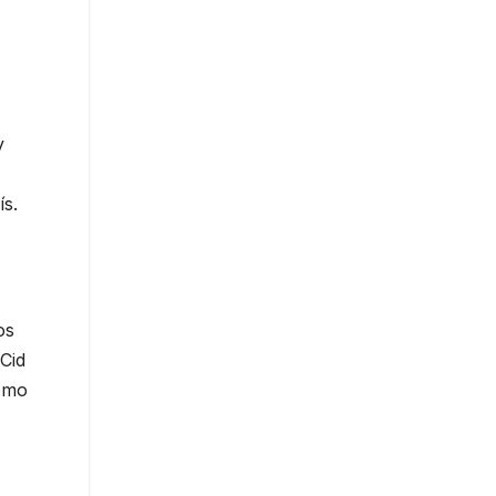
y
ís.
os
Cid
como