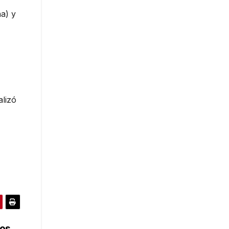
a) y
lizó
los