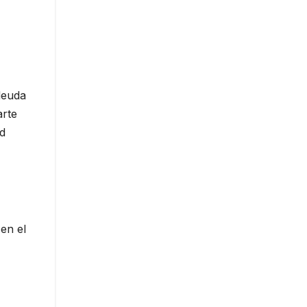
deuda
arte
ad
en el