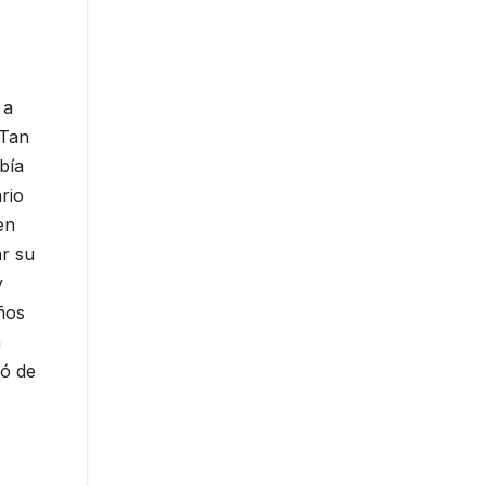
 a
 Tan
bía
rio
en
ar su
y
ños
a
só de