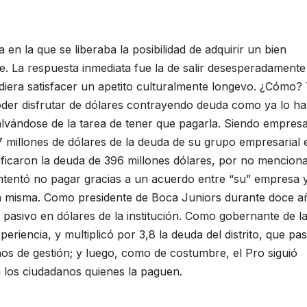
ta en la que se liberaba la posibilidad de adquirir un bien
le. La respuesta inmediata fue la de salir desesperadamente
diera satisfacer un apetito culturalmente longevo. ¿Cómo?
oder disfrutar de dólares contrayendo deuda como ya lo ha
alvándose de la tarea de tener que pagarla. Siendo empresa
17 millones de dólares de la deuda de su grupo empresarial 
ificaron la deuda de 396 millones dólares, por no mencion
ntentó no pagar gracias a un acuerdo entre “su” empresa 
a misma. Como presidente de Boca Juniors durante doce a
 pasivo en dólares de la institución. Como gobernante de l
riencia, y multiplicó por 3,8 la deuda del distrito, que pa
ños de gestión; y luego, como de costumbre, el Pro siguió
los ciudadanos quienes la paguen.