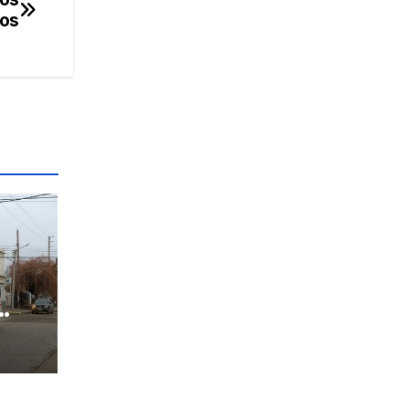
os
rzos
cios