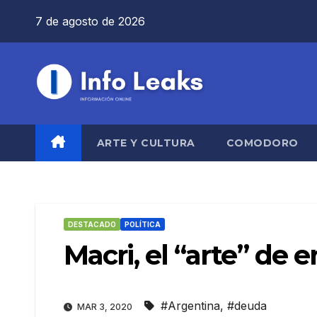
Saltar
7 de agosto de 2026
al
contenido
ARTE Y CULTURA
COMODORO
DESTACADO
POLÍTICA
Macri, el “arte” de
#Argentina
,
#deuda
MAR 3, 2020