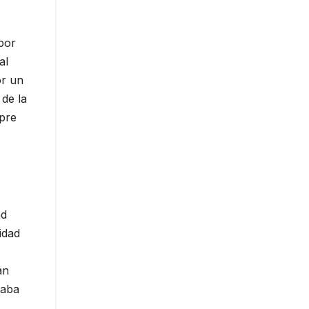
por
al
or un
 de la
mpre
ad
idad
an
taba