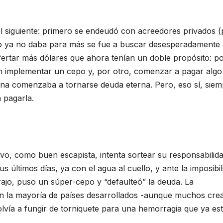
el siguiente: primero se endeudó con acreedores privados (
fo ya no daba para más se fue a buscar desesperadamente 
fertar más dólares que ahora tenían un doble propósito: p
sin implementar un cepo y, por otro, comenzar a pagar algo
rna comenzaba a tornarse deuda eterna. Pero, eso sí, sie
 pagarla.
uevo, como buen escapista, intenta sortear su responsabilid
 últimos días, ya con el agua al cuello, y ante la imposibil
ajo, puso un súper-cepo y “defaulteó” la deuda. La
 en la mayoría de países desarrollados -aunque muchos cre
volvía a fungir de torniquete para una hemorragia que ya es