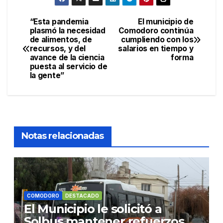
“Esta pandemia
El municipio de
Navegación
plasmó la necesidad
Comodoro continúa
de alimentos, de
cumpliendo con los
de
recursos, y del
salarios en tiempo y
avance de la ciencia
forma
entradas
puesta al servicio de
la gente”
Notas relacionadas
COMODORO
DESTACADO
El Municipio le solicitó a
Solbus mantener refuerzos