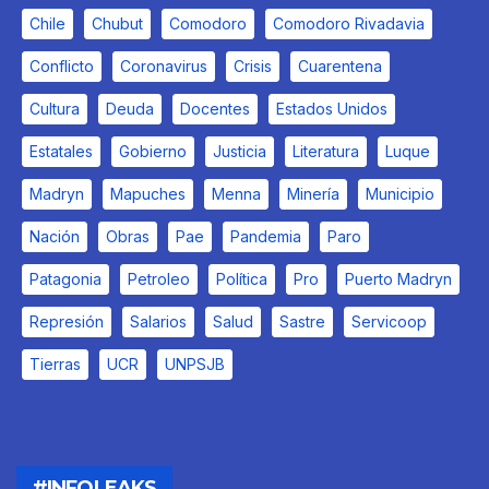
Chile
Chubut
Comodoro
Comodoro Rivadavia
Conflicto
Coronavirus
Crisis
Cuarentena
Cultura
Deuda
Docentes
Estados Unidos
Estatales
Gobierno
Justicia
Literatura
Luque
Madryn
Mapuches
Menna
Minería
Municipio
Nación
Obras
Pae
Pandemia
Paro
Patagonia
Petroleo
Política
Pro
Puerto Madryn
Represión
Salarios
Salud
Sastre
Servicoop
Tierras
UCR
UNPSJB
#INFOLEAKS