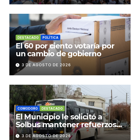
DESTACADO
POLÍTICA
El 60 por ciento votaría por
un cambio de gobierno
3 DE AGOSTO DE 2026
COMODORO
DESTACADO
El Municipio le solicitó a
Solbus mantener refuerzos
escolares y servicios
3 DE AGOSTO DE 2026