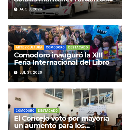
escolares y servicios
AGO 3, 2026
habituales
ARTE Y CULTURA
COMODORO
DESTACADO
Comodoro inauguró la XIII
Feria Internacional del Libro
JUL 31, 2026
COMODORO
DESTACADO
El Concejo votó por mayoría
un aumento para los