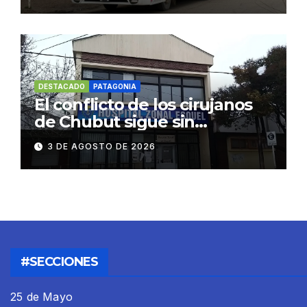
habituales
DESTACADO
PATAGONIA
El conflicto de los cirujanos
de Chubut sigue sin
resolverse
3 DE AGOSTO DE 2026
#SECCIONES
25 de Mayo