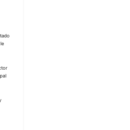
stado
le
ctor
pal
y