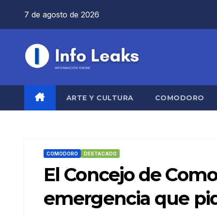
Saltar
7 de agosto de 2026
al
contenido
ARTE Y CULTURA
COMODORO
COMODORO
DESTACADO
El Concejo de Comod
emergencia que pid