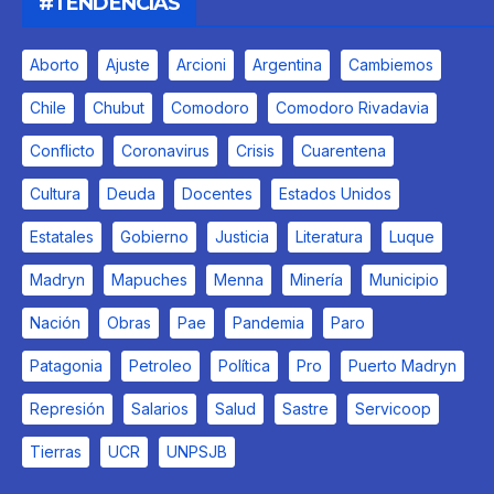
#TENDENCIAS
Aborto
Ajuste
Arcioni
Argentina
Cambiemos
Chile
Chubut
Comodoro
Comodoro Rivadavia
Conflicto
Coronavirus
Crisis
Cuarentena
Cultura
Deuda
Docentes
Estados Unidos
Estatales
Gobierno
Justicia
Literatura
Luque
Madryn
Mapuches
Menna
Minería
Municipio
Nación
Obras
Pae
Pandemia
Paro
Patagonia
Petroleo
Política
Pro
Puerto Madryn
Represión
Salarios
Salud
Sastre
Servicoop
Tierras
UCR
UNPSJB