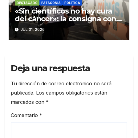
DESTACADO
PATAGONIA
POLÍTICA
«Sin científicos no hay cura
del cáncer»: la consigna con
la que rechazaron los
JUL 31, 2026
despidos de la CNEA
Deja una respuesta
Tu dirección de correo electrónico no será
publicada.
Los campos obligatorios están
marcados con
*
Comentario
*