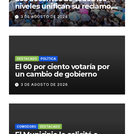
niveles unifican su reclamo,
paran y se movilizan
3 DE AGOSTO DE 2026
DESTACADO
POLÍTICA
El 60 por ciento votaría por
un cambio de gobierno
3 DE AGOSTO DE 2026
COMODORO
DESTACADO