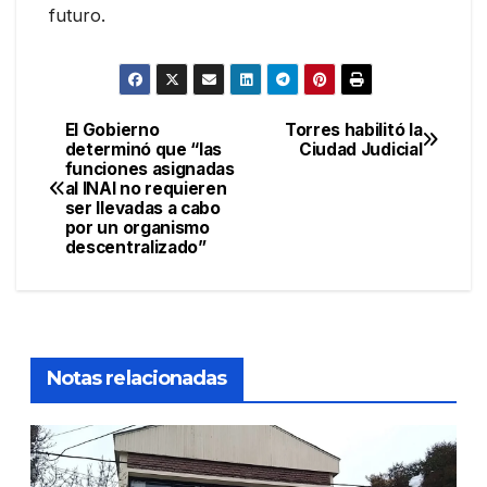
futuro.
El Gobierno
Torres habilitó la
Navegación
determinó que “las
Ciudad Judicial
funciones asignadas
de
al INAI no requieren
ser llevadas a cabo
entradas
por un organismo
descentralizado”
Notas relacionadas