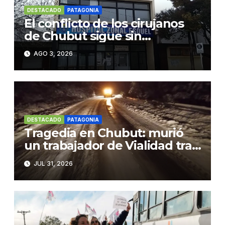
DESTACADO
PATAGONIA
El conflicto de los cirujanos
de Chubut sigue sin
resolverse
AGO 3, 2026
DESTACADO
PATAGONIA
Tragedia en Chubut: murió
un trabajador de Vialidad tras
caer a un precipicio con su
JUL 31, 2026
motoniveladora