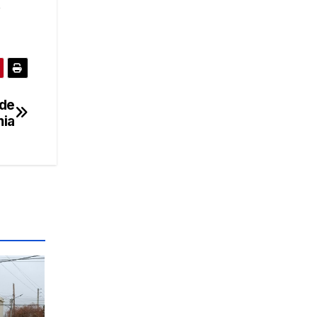
e
 de
mia