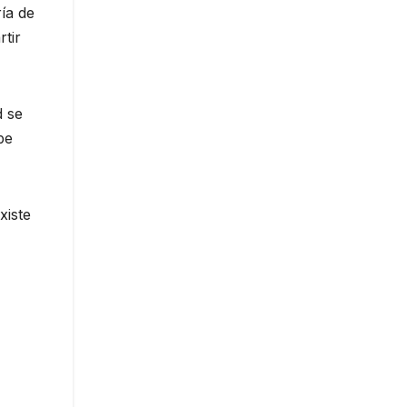
ía de
tir
d se
be
xiste