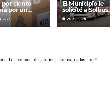
0 por ciento
El Municipio le
ría por un
solicitó a Solbus
io de gobierno
mantener refue
, 2026
AGO 3, 2026
escolares y servi
habituales
cada.
Los campos obligatorios están marcados con
*