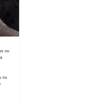
des no
La
s no
o