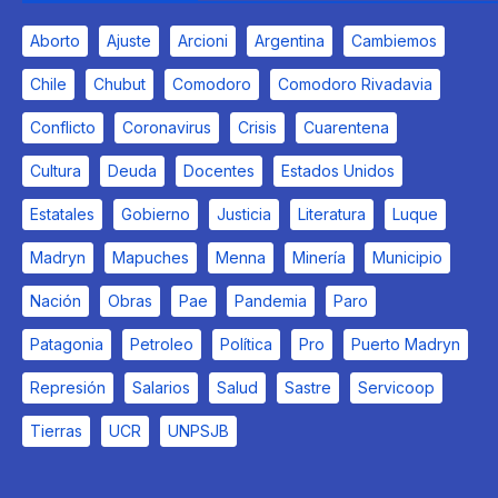
Aborto
Ajuste
Arcioni
Argentina
Cambiemos
Chile
Chubut
Comodoro
Comodoro Rivadavia
Conflicto
Coronavirus
Crisis
Cuarentena
Cultura
Deuda
Docentes
Estados Unidos
Estatales
Gobierno
Justicia
Literatura
Luque
Madryn
Mapuches
Menna
Minería
Municipio
Nación
Obras
Pae
Pandemia
Paro
Patagonia
Petroleo
Política
Pro
Puerto Madryn
Represión
Salarios
Salud
Sastre
Servicoop
Tierras
UCR
UNPSJB