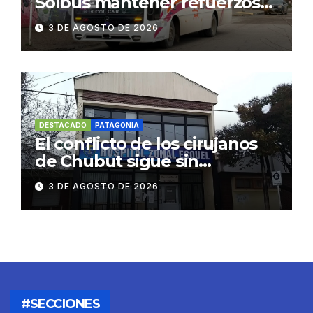
Solbus mantener refuerzos
escolares y servicios
3 DE AGOSTO DE 2026
habituales
DESTACADO
PATAGONIA
El conflicto de los cirujanos
de Chubut sigue sin
resolverse
3 DE AGOSTO DE 2026
#SECCIONES