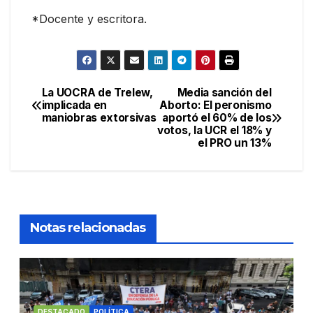
*Docente y escritora.
La UOCRA de Trelew,
Media sanción del
Navegación
implicada en
Aborto: El peronismo
maniobras extorsivas
aportó el 60% de los
de
votos, la UCR el 18% y
el PRO un 13%
entradas
Notas relacionadas
DESTACADO
POLÍTICA