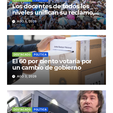
Los docentes de todos los
niveles unifican su reclamo,
paran y se movilizan
AGO 3, 2026
DESTACADO
POLÍTICA
El 60 por ciento votaría por
un cambio de gobierno
AGO 3, 2026
DESTACADO
POLÍTICA