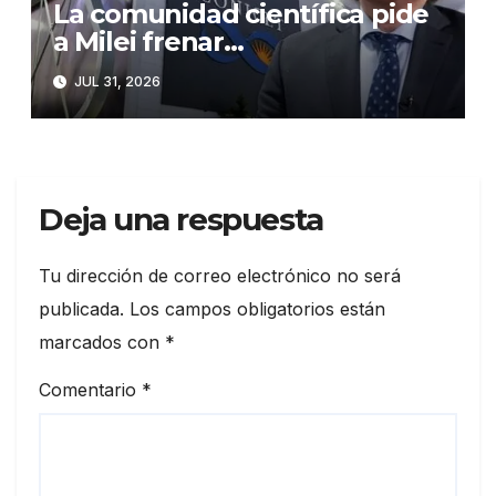
La comunidad científica pide
a Milei frenar
desmantelamiento de la
JUL 31, 2026
ciencia en el país
Deja una respuesta
Tu dirección de correo electrónico no será
publicada.
Los campos obligatorios están
marcados con
*
Comentario
*