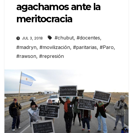
agachamos ante la
meritocracia
#chubut
,
#docentes
,
JUL 3, 2018
#madryn
,
#movilización
,
#paritarias
,
#Paro
,
#rawson
,
#represión