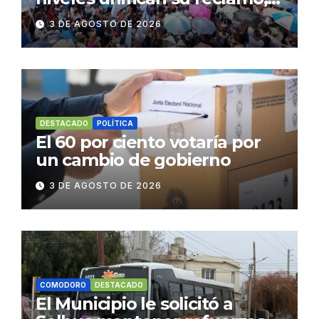
paran y se movilizan
3 DE AGOSTO DE 2026
DESTACADO
POLÍTICA
El 60 por ciento votaría por
un cambio de gobierno
3 DE AGOSTO DE 2026
COMODORO
DESTACADO
El Municipio le solicitó a