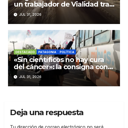
un trabajador de Vialidad tras
caer a un precipicio con su
JUL 31, 2026
motoniveladora
DESTACADO
PATAGONIA
POLÍTICA
«Sin científicos no hay cura
del cáncer»: la consigna con
la que rechazaron los
JUL 31, 2026
despidos de la CNEA
Deja una respuesta
Tu dirección de correo electrónico no será