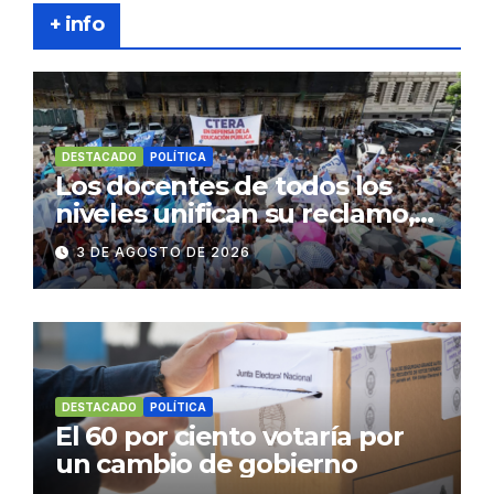
+ info
DESTACADO
POLÍTICA
Los docentes de todos los
niveles unifican su reclamo,
paran y se movilizan
3 DE AGOSTO DE 2026
DESTACADO
POLÍTICA
El 60 por ciento votaría por
un cambio de gobierno