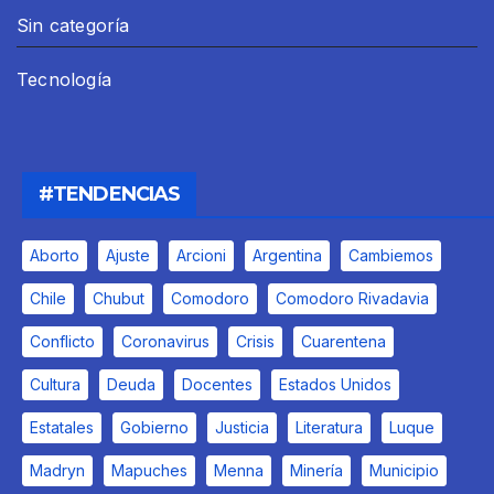
Sin categoría
Tecnología
#TENDENCIAS
Aborto
Ajuste
Arcioni
Argentina
Cambiemos
Chile
Chubut
Comodoro
Comodoro Rivadavia
Conflicto
Coronavirus
Crisis
Cuarentena
Cultura
Deuda
Docentes
Estados Unidos
Estatales
Gobierno
Justicia
Literatura
Luque
Madryn
Mapuches
Menna
Minería
Municipio