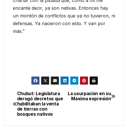
charlar con la
pibada
que, como a mí me
encanta decir, ya son nativas. Entonces hay
un montón de conflictos que ya no tuvieron, ni
defensas. Ya nacieron con esto. Y van por
más.”
Chubut: Legislatura
La usurpación en su
Navegación
derogó decretos que
Máxima expresión
habilitaban la venta
de
de tierras con
bosques nativos
entradas