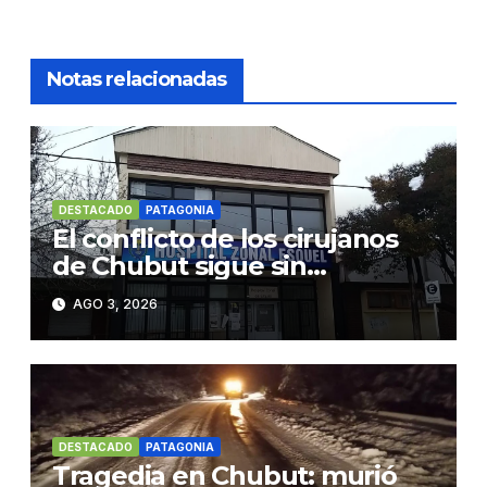
Notas relacionadas
DESTACADO
PATAGONIA
El conflicto de los cirujanos
de Chubut sigue sin
resolverse
AGO 3, 2026
DESTACADO
PATAGONIA
Tragedia en Chubut: murió