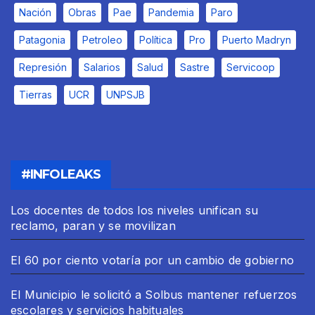
Nación
Obras
Pae
Pandemia
Paro
Patagonia
Petroleo
Política
Pro
Puerto Madryn
Represión
Salarios
Salud
Sastre
Servicoop
Tierras
UCR
UNPSJB
#INFOLEAKS
Los docentes de todos los niveles unifican su
reclamo, paran y se movilizan
El 60 por ciento votaría por un cambio de gobierno
El Municipio le solicitó a Solbus mantener refuerzos
escolares y servicios habituales