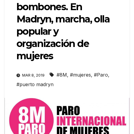
bombones. En
Madryn, marcha, olla
popular y
organización de
mujeres
#8M
,
#mujeres
,
#Paro
,
MAR 8, 2019
#puerto madryn