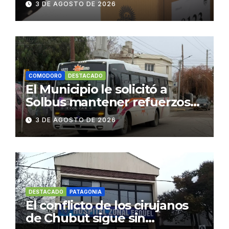
3 DE AGOSTO DE 2026
COMODORO
DESTACADO
El Municipio le solicitó a
Solbus mantener refuerzos
escolares y servicios
3 DE AGOSTO DE 2026
habituales
DESTACADO
PATAGONIA
El conflicto de los cirujanos
de Chubut sigue sin